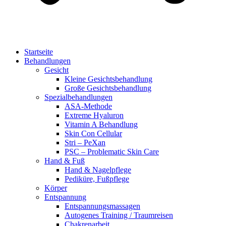
Startseite
Behandlungen
Gesicht
Kleine Gesichtsbehandlung
Große Gesichtsbehandlung
Spezialbehandlungen
ASA-Methode
Extreme Hyaluron
Vitamin A Behandlung
Skin Con Cellular
Stri – PeXan
PSC – Problematic Skin Care
Hand & Fuß
Hand & Nagelpflege
Pediküre, Fußpflege
Körper
Entspannung
Entspannungsmassagen
Autogenes Training / Traumreisen
Chakrenarbeit