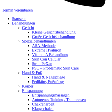
Termin vereinbaren
Startseite
Behandlungen
Gesicht
Kleine Gesichtsbehandlung
Große Gesichtsbehandlung
Spezialbehandlungen
ASA-Methode
Extreme Hyaluron
Vitamin A Behandlung
Skin Con Cellular
Stri – PeXan
PSC – Problematic Skin Care
Hand & Fuß
Hand & Nagelpflege
Pediküre, Fußpflege
Körper
Entspannung
Entspannungsmassagen
Autogenes Training / Traumreisen
Chakrenarbeit
Klangschalen