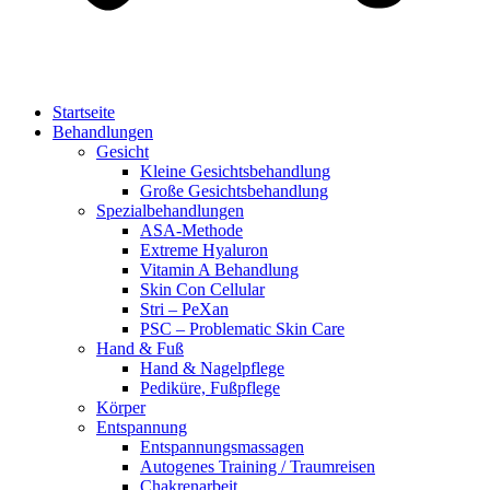
Startseite
Behandlungen
Gesicht
Kleine Gesichtsbehandlung
Große Gesichtsbehandlung
Spezialbehandlungen
ASA-Methode
Extreme Hyaluron
Vitamin A Behandlung
Skin Con Cellular
Stri – PeXan
PSC – Problematic Skin Care
Hand & Fuß
Hand & Nagelpflege
Pediküre, Fußpflege
Körper
Entspannung
Entspannungsmassagen
Autogenes Training / Traumreisen
Chakrenarbeit