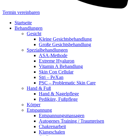
Termin vereinbaren
Startseite
Behandlungen
Gesicht
Kleine Gesichtsbehandlung
Große Gesichtsbehandlung
Spezialbehandlungen
ASA-Methode
Extreme Hyaluron
Vitamin A Behandlung
Skin Con Cellular
Stri – PeXan
PSC – Problematic Skin Care
Hand & Fuß
Hand & Nagelpflege
Pediküre, Fußpflege
Körper
Entspannung
Entspannungsmassagen
Autogenes Training / Traumreisen
Chakrenarbeit
Klangschalen