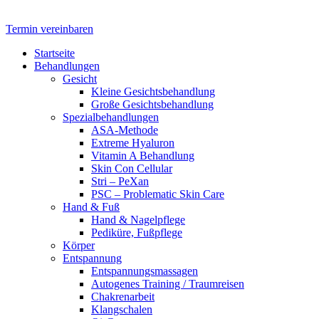
Termin vereinbaren
Startseite
Behandlungen
Gesicht
Kleine Gesichtsbehandlung
Große Gesichtsbehandlung
Spezialbehandlungen
ASA-Methode
Extreme Hyaluron
Vitamin A Behandlung
Skin Con Cellular
Stri – PeXan
PSC – Problematic Skin Care
Hand & Fuß
Hand & Nagelpflege
Pediküre, Fußpflege
Körper
Entspannung
Entspannungsmassagen
Autogenes Training / Traumreisen
Chakrenarbeit
Klangschalen